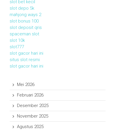
slot bet kecil
slot depo 5k
mahjong ways 2
slot bonus 100
slot deposit qris
spaceman slot
slot 10k
slot777
slot gacor hari ini
situs slot resmi
slot gacor hari ini
Mei 2026
Februari 2026
Desember 2025
November 2025
Agustus 2025