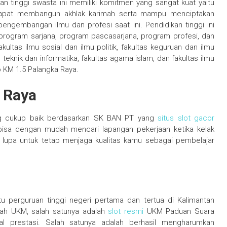
n tinggi swasta ini memiliki komitmen yang sangat kuat yaitu
 dapat membangun akhlak karimah serta mampu menciptakan
gembangan ilmu dan profesi saat ini. Pendidikan tinggi ini
program sarjana, program pascasarjana, program profesi, dan
akultas ilmu sosial dan ilmu politik, fakultas keguruan dan ilmu
 teknik dan informatika, fakultas agama islam, dan fakultas ilmu
o KM 1.5 Palangka Raya.
 Raya
ang cukup baik berdasarkan SK BAN PT yang
situs slot gacor
 bisa dengan mudah mencari lapangan pekerjaan ketika kelak
 lupa untuk tetap menjaga kualitas kamu sebagai pembelajar
tu perguruan tinggi negeri pertama dan tertua di Kalimantan
uah UKM, salah satunya adalah
slot resmi
UKM Paduan Suara
prestasi. Salah satunya adalah berhasil mengharumkan