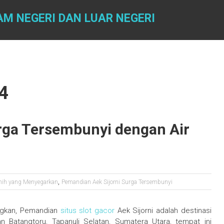
AM NEGERI DAN LUAR NEGERI
4
rga Tersembunyi dengan Air
,
rnih yang Menyegarkan
Pemandian Aek Sijorni Surga Tersembunyi
ngkan, Pemandian
situs slot gacor
Aek Sijorni adalah destinasi
n Batangtoru, Tapanuli Selatan, Sumatera Utara, tempat ini