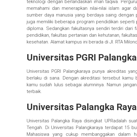
teknologi dengan berlandaskan iman taqwa. Pergurua
memahami dan menerapkan nilai-nilai islam agar
sumber daya manusia yang berdaya saing dengan pen
juga memiliki beberapa program pendidikan seperti 
diploma. Sedangkan fakultasnya sendiri terdiri dari f
pendidikan, fakultas pertanian dan kehutanan, fakultas
kesehatan. Alamat kampus ini berada di Jl. RTA Milon
Universitas PGRI Palangka
Universitas PGRI Palangkaraya punya akreditas y
berlaku di sana. Dengan akreditasi tersebut kamu
kamu sudah lulus sebagai alumninya. Namun jangan
terbaik.
Universitas Palangka Raya
Universitas Palangka Raya disingkat UPRadalah sua
Tengah. Di Universitas Palangkaraya terdapat 15 b
Mahasiswa yang cukup membanggakan dalam hal 