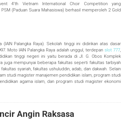
ent 4’th Vietnam International Choir Competition yang
im PSM (Paduan Suara Mahasiswa) berhasil memperoleh 2 Gold
(IAIN Palangka Raya). Sekolah tinggi ini didirikan atas dasar
97. Moto IAIN Palangka Raya adalah unggul, terdepan
slot 777
,
idikan tinggi negeri ini yaitu berada di Jl. G. Obos Komplek
ya juga mempunyai beberapa fakultas seperti fakultas tarbiyah
 fakultas syariah, fakultas ushuluddin, adab, dan dakwah. Selain
ram studi magister manajemen pendidikan islam, program studi
pendidikan agama islam, dan program studi magister ekonomi
incir Angin Raksasa