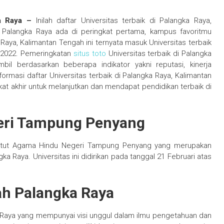
gka Raya –
Inilah daftar Universitas terbaik di Palangka Raya,
s Palangka Raya ada di peringkat pertama, kampus favoritmu
 Raya, Kalimantan Tengah ini ternyata masuk Universitas terbaik
k 2022. Pemeringkatan
situs toto
Universitas terbaik di Palangka
il berdasarkan beberapa indikator yakni reputasi, kinerja
nformasi daftar Universitas terbaik di Palangka Raya, Kalimantan
kat akhir untuk melanjutkan dan mendapat pendidikan terbaik di
geri Tampung Penyang
nstitut Agama Hindu Negeri Tampung Penyang yang merupakan
a Raya. Universitas ini didirikan pada tanggal 21 Februari atas
h Palangka Raya
 Raya yang mempunyai visi unggul dalam ilmu pengetahuan dan