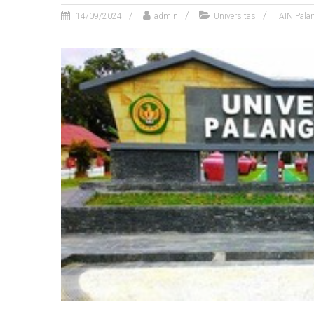
14/09/2024
admin
Universitas
IAIN Pala